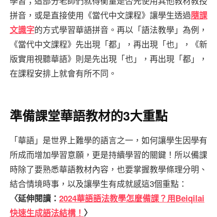
學習；這部分老師們就得衡量是否先使用其他教材教授
拼音，或是直接使用《當代中文課程》讓學生透過
隨課
的方式學習華語拼音。再以「語法教學」為例，
文識字
《當代中文課程》先出現「都」，再出現「也」，《新
版實用視聽華語》則是先出現「也」，再出現「都」，
在課程安排上就會有所不同。
準備課堂華語教材的3大重點
「華語」是世界上難學的語言之一，如何讓學生因學有
所成而增加學習意願，更是持續學習的關鍵！所以備課
時除了要熟悉華語教材內容，也要掌握教學條理分明、
結合情境時事，以及讓學生有成就感這3個重點：
〈延伸閱讀：
2024華語語法教學怎麼備課？用Beiqilai
快速生成語法結構！
〉