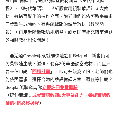
Beiqilai備課平台提供的課堂教材涵蓋《當代中文課
程》、《時代華語》、《新版實用視聽華語》３大教
材，透過直覺化的操作介面，讓老師們能依照教學需求
三步驟生成簡約、有系統邏輯的課堂教材（教學簡
報），再用進階編輯功能調整，或是即時補充時事議題
的相關教材也沒問題！
只要透過Google帳號就能快速註冊Beiqilai。新會員可
免費快速生成、編輯、儲存3份華語課堂教材，而且只
要來信申請「
」，即可升級為７份，老師們也
回饋計畫
能依照需求，選擇合適的華語備課方案。還在等什麼？
Beiqilai誠摯邀請你
！
立即註冊免費體驗
〈延伸閱讀：
成就華語教師5大專業能力，養成華語教
師的4個必經過程
〉