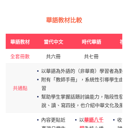
華語教材比較
華語教材
當代中文
時代華語
視
全套冊數
共六冊
共七冊
共
以華語為外語的（非華裔）學習者為對
附有「教師手冊」，系統性引導學生由
共通點
習
幫助學生掌握話題討論能力，階段性發
說、讀、寫四技，也介紹中華文化及風
內容更貼近
以
收錄
華語八千