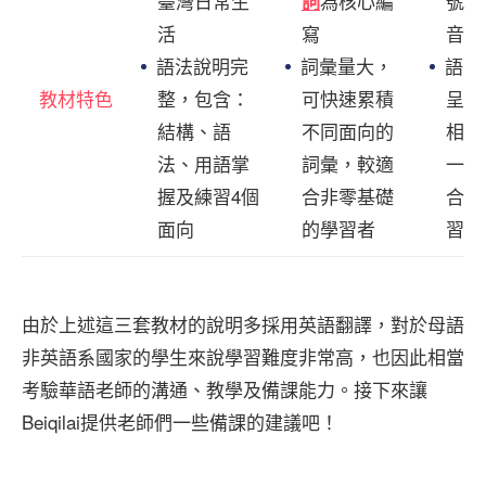
臺灣日常生
為核心編
號、
詞
活
寫
音
語法說明完
詞彙量大，
語法
教材特色
整，包含：
可快速累積
呈現
結構、語
不同面向的
相關
法、用語掌
詞彙，較適
一課
握及練習4個
合非零基礎
合條
面向
的學習者
習語
由於上述這三套教材的說明多採用英語翻譯，對於母語
非英語系國家的學生來說學習難度非常高，也因此相當
考驗華語老師的溝通、教學及備課能力。接下來讓
Beiqilai提供老師們一些備課的建議吧！